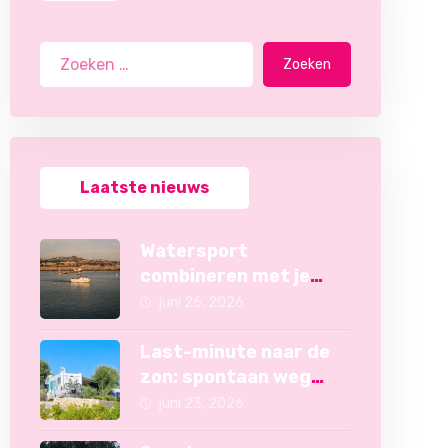
Zoeken
Laatste nieuws
Watersport
combineren met je
zonvakantie
juni 26, 2026
Last-minute naar de
zon: spontaan weg
zonder camper
juni 23, 2026