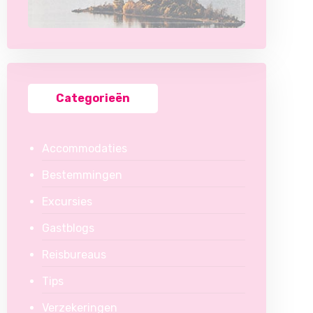
Categorieën
Accommodaties
Bestemmingen
Excursies
Gastblogs
Reisbureaus
Tips
Verzekeringen