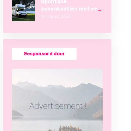
Spontane
zonvakanties met een
camper-occasion
juni 23, 2026
Gesponsord door