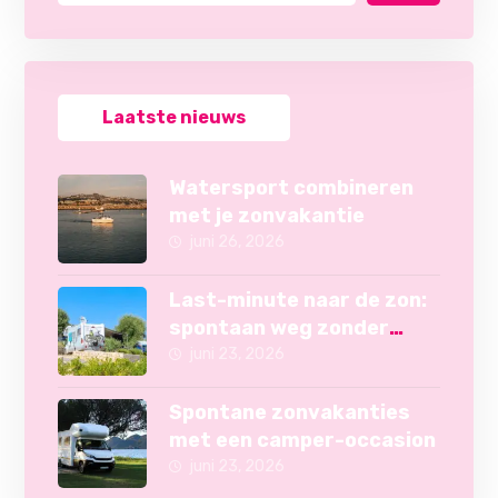
Laatste nieuws
Watersport combineren
met je zonvakantie
juni 26, 2026
Last-minute naar de zon:
spontaan weg zonder
camper
juni 23, 2026
Spontane zonvakanties
met een camper-occasion
juni 23, 2026