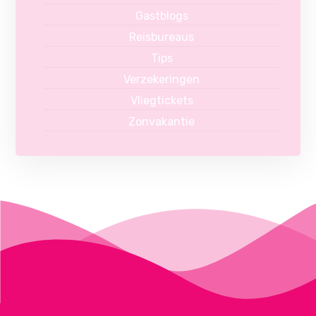
Gastblogs
Reisbureaus
Tips
Verzekeringen
Vliegtickets
Zonvakantie