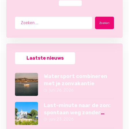
Zoeken
Laatste nieuws
Watersport combineren
met je zonvakantie
juni 26, 2026
Last-minute naar de zon:
spontaan weg zonder
camper
juni 23, 2026