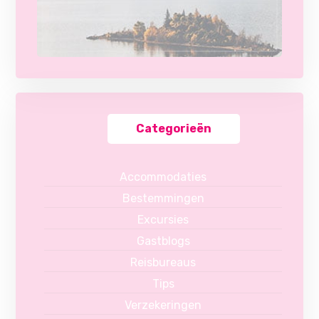
Categorieën
Accommodaties
Bestemmingen
Excursies
Gastblogs
Reisbureaus
Tips
Verzekeringen