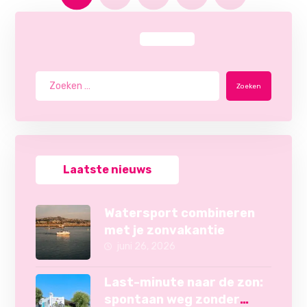
Zoeken
Laatste nieuws
Watersport combineren
met je zonvakantie
juni 26, 2026
Last-minute naar de zon:
spontaan weg zonder