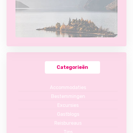
Categorieën
Accommodaties
Bestemmingen
Excursies
Gastblogs
Reisbureaus
Tips