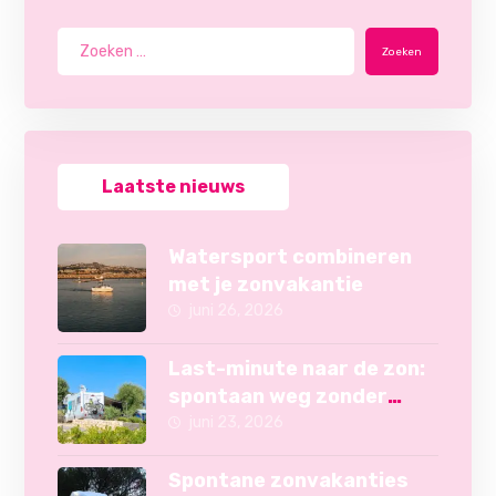
Zoeken
Laatste nieuws
Watersport combineren
met je zonvakantie
juni 26, 2026
Last-minute naar de zon:
spontaan weg zonder
camper
juni 23, 2026
Spontane zonvakanties