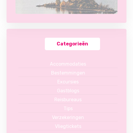
Categorieën
Accommodaties
Bestemmingen
Excursies
Gastblogs
Reisbureaus
Tips
Verzekeringen
Vliegtickets